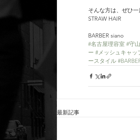
そんな方は、ぜひ一
STRAW HAIR
BARBER siano
#名古屋理容室
#守
ー
#メッシュキャッ
ースタイル
#BARBER
最新記事