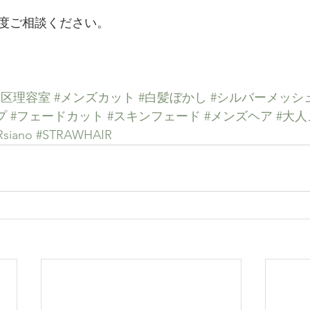
度ご相談ください。
山区理容室
#メンズカット
#白髪ぼかし
#シルバーメッシ
プ
#フェードカット
#スキンフェード
#メンズヘア
#大
siano
#STRAWHAIR