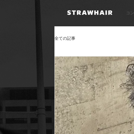
コ
全ての記事