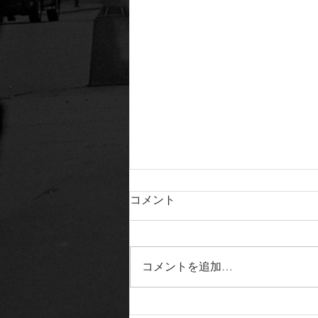
夏休みのお知らせ
コメント
【夏休みのお知らせ】 いつも
STRAW HAIR・BARBER sianoを
ご利用いただきありがとうござい
コメントを追加…
ます！ ■ STRAW HAIR 8/17(月)〜
8/20(木) ■ BARBER siano
8/24(月)〜8/27(木) 上記期間、夏休