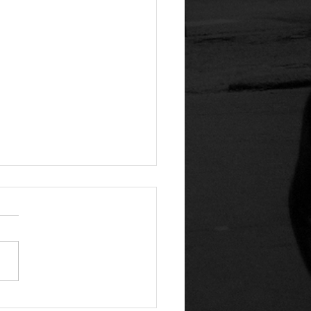
ーツバー？ガレージ？バ
ー？もろ
きも、バイク好きも、スポー
きも。 ここは髪を切るだけ
所じゃない。 ガレージのよ
空間で、 好きなものに囲ま
がら過ごす時間。 「また来