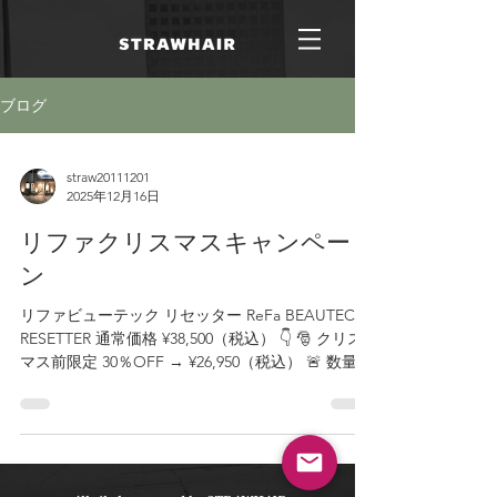
ブログ
straw20111201
2025年12月16日
リファクリスマスキャンペー
ン
リファビューテック リセッター ReFa BEAUTECH
RESETTER 通常価格 ¥38,500（税込） 👇 🎅 クリス
マス前限定 30％OFF → ¥26,950（税込） 🚨 数量限
定【2台のみ】 ※色は選べません ※早い者勝ち 美
容師のブロー仕上げを 自宅で再現できる1本。 ト
ップふんわり 毛先まとまる ドライとブローが同時
にできる 付属アタッチメントで ・根元の立ち上げ
・毛先のブロー を使い分け可能。 ブローが苦手な